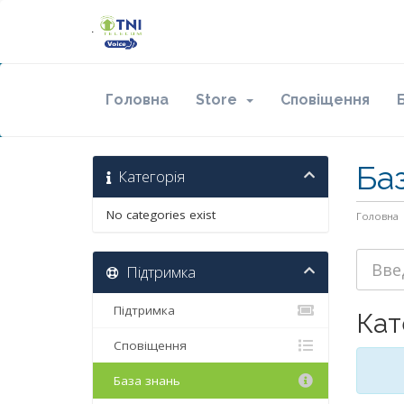
Головна
Store
Сповіщення
Ба
Категорія
No categories exist
Головна
Підтримка
Підтримка
Кат
Сповіщення
База знань