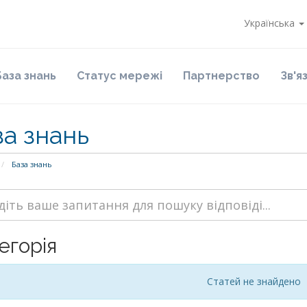
Українська
База знань
Статус мережі
Партнерство
Зв'я
за знань
База знань
егорія
Статей не знайдено