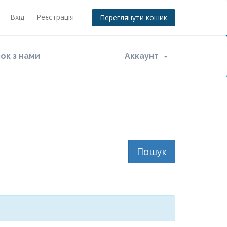
Вхід
Реєстрація
Переглянути кошик
зок з нами
Аккаунт