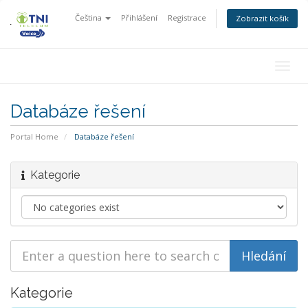
Čeština
Přihlášení
Registrace
Zobrazit košík
Togg
navig
Databáze řešení
Portal Home
Databáze řešení
Kategorie
Kategorie