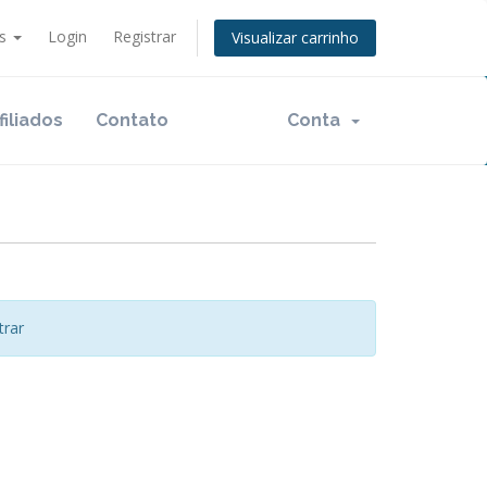
ês
Login
Registrar
Visualizar carrinho
filiados
Contato
Conta
trar